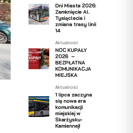
Dni Miasta 2026:
Zamknięcie Al.
Tysiąclecia i
zmiana trasy linii
14
Aktualności
NOC KUPAŁY
2026 –
BEZPŁATNA
KOMUNIKACJA
MIEJSKA
Aktualności
1 lipca zaczyna
się nowa era
komunikacji
miejskiej w
Skarżysku-
Kamiennej!