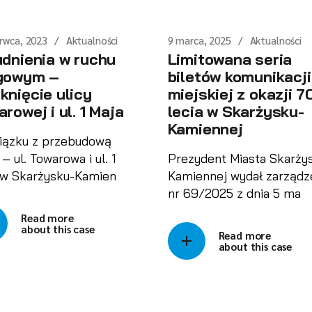
rwca, 2023
Aktualności
9 marca, 2025
Aktualności
udnienia w ruchu
Limitowana seria
gowym –
biletów komunikacji
knięcie ulicy
miejskiej z okazji 7
rowej i ul. 1 Maja
lecia w Skarżysku-
Kamiennej
iązku z przebudową
 – ul. Towarowa i ul. 1
Prezydent Miasta Skarży
 w Skarżysku-Kamien
Kamiennej wydał zarządz
nr 69/2025 z dnia 5 ma
Read more
about this case
Read more
about this case