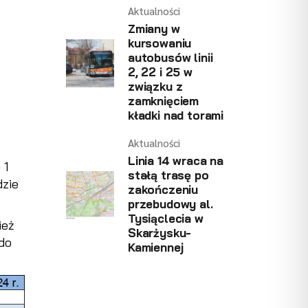
Aktualności
Zmiany w
kursowaniu
autobusów linii
2, 22 i 25 w
związku z
zamknięciem
kładki nad torami
Aktualności
Linia 14 wraca na
 1
stałą trasę po
dzie
zakończeniu
przebudowy al.
Tysiąclecia w
ież
Skarżysku-
 do
Kamiennej